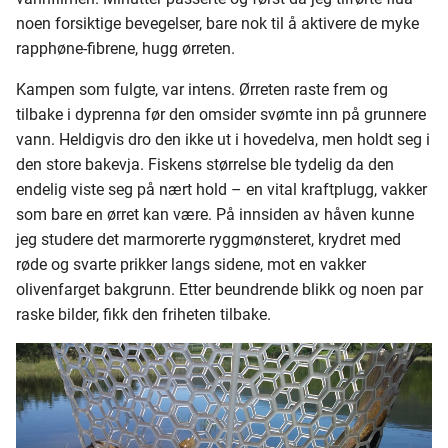
noen forsiktige bevegelser, bare nok til å aktivere de myke
rapphøne-fibrene, hugg ørreten.
Kampen som fulgte, var intens. Ørreten raste frem og
tilbake i dyprenna før den omsider svømte inn på grunnere
vann. Heldigvis dro den ikke ut i hovedelva, men holdt seg i
den store bakevja. Fiskens størrelse ble tydelig da den
endelig viste seg på nært hold – en vital kraftplugg, vakker
som bare en ørret kan være. På innsiden av håven kunne
jeg studere det marmorerte ryggmønsteret, krydret med
røde og svarte prikker langs sidene, mot en vakker
olivenfarget bakgrunn. Etter beundrende blikk og noen par
raske bilder, fikk den friheten tilbake.