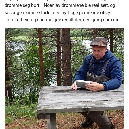
drømme seg bort i. Noen av drømmene ble realisert, og
Håvard Vistnes
Vak
Olive Upright
100 - 119
Jay Wings
Tiger Ross
sesongen kunne starte med nytt og spennende utstyr.
Hardt arbeid og sparing gav resultater, den gang som nå.
Jan Håvard Krohn
Red Quill Halford
120 - 139
Oterfluer - 701-716
Kim Erik Larsen
Verre Enn Minken
140 - 159
Oterfluer - 717-732
Marit Kronen
160 - 179
Oterfluer - 733-742
Olaf Olsen
180 - 199
Makrel & Sei
Per Erik Fosheim
200 - 219
Runar Nikolaisen
220 - 239
Thomas Stensrud
240 - 259
260 - 279