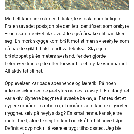
Med ett kom fiskestimen tilbake, like raskt som tidligere.
Fra en utvadet posisjon ble den lett identifisert som ørekyte
– og i samme øyeblikk avslørte også årsaken til panikken
seg. En mørk skygge kom brått mot stimen av ørekyte, som
nå hadde søkt tilflukt rundt vadebuksa. Skyggen
bråstoppet på én meters avstand, før den gjorde
helomvending og deretter forsvant i det mørke vannpartiet.
All aktivitet stilnet.
Opplevelsen var både spennende og lærerik. På noen
intense sekunder ble ørekytas nemesis avslørt: En stor ørret
var aktiv. Øynene begynte å avsøke bakevja. Fantes det et
dypere område i nærheten, et område som kunne gi ørreten
trygghet, selv på høylys dag? En smal renne, kanskje tre
meter bred, strakte seg fra land og skrått ut til hovedløpet.
Definitivt dyp nok til å være et trygt tilholdssted. Jeg ble