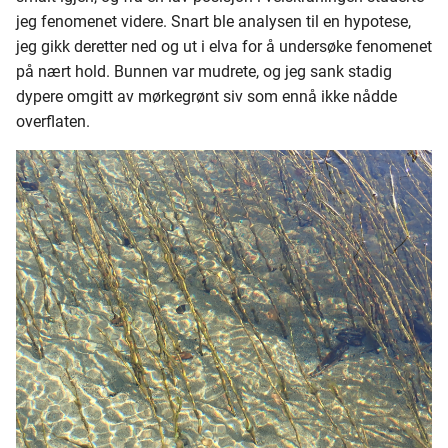
Blind eye samling
jeg fenomenet videre. Snart ble analysen til en hypotese,
jeg gikk deretter ned og ut i elva for å undersøke fenomenet
Blind eye laks
på nært hold. Bunnen var mudrete, og jeg sank stadig
dypere omgitt av mørkegrønt siv som ennå ikke nådde
Tørrfluer
overflaten.
Jungle Cock