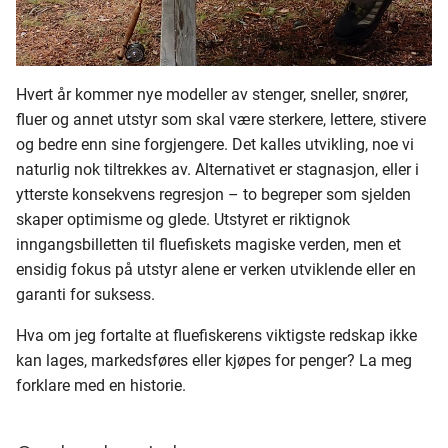
280 - 299
300 - 319
Hvert år kommer nye modeller av stenger, sneller, snører,
fluer og annet utstyr som skal være sterkere, lettere, stivere
320 - 339
og bedre enn sine forgjengere. Det kalles utvikling, noe vi
naturlig nok tiltrekkes av. Alternativet er stagnasjon, eller i
340 - 359
ytterste konsekvens regresjon – to begreper som sjelden
360 - 379
skaper optimisme og glede. Utstyret er riktignok
inngangsbilletten til fluefiskets magiske verden, men et
380 - 399
ensidig fokus på utstyr alene er verken utviklende eller en
garanti for suksess.
400 - 419
Hva om jeg fortalte at fluefiskerens viktigste redskap ikke
kan lages, markedsføres eller kjøpes for penger? La meg
420 - 439
forklare med en historie.
440 - 459