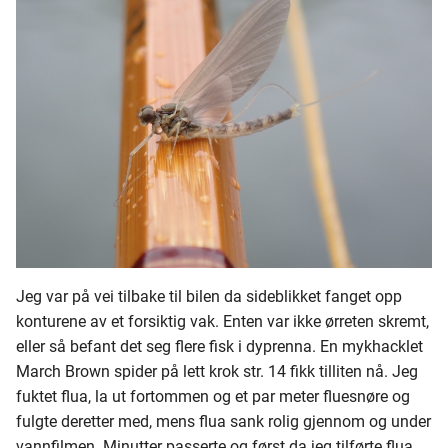
Jeg var på vei tilbake til bilen da sideblikket fanget opp
konturene av et forsiktig vak. Enten var ikke ørreten skremt,
eller så befant det seg flere fisk i dyprenna. En mykhacklet
March Brown spider på lett krok str. 14 fikk tilliten nå. Jeg
fuktet flua, la ut fortommen og et par meter fluesnøre og
fulgte deretter med, mens flua sank rolig gjennom og under
vannfilmen. Minutter passerte og først da jeg tilførte flua