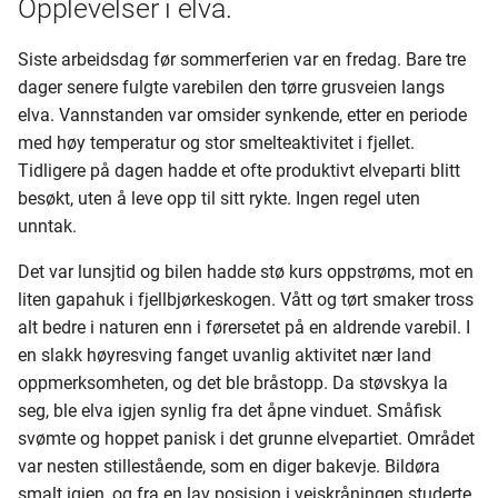
Opplevelser i elva.
460 - 479
Siste arbeidsdag før sommerferien var en fredag. Bare tre
480 - 499
dager senere fulgte varebilen den tørre grusveien langs
elva. Vannstanden var omsider synkende, etter en periode
500 - 519
med høy temperatur og stor smelteaktivitet i fjellet.
Tidligere på dagen hadde et ofte produktivt elveparti blitt
520 - 539
besøkt, uten å leve opp til sitt rykte. Ingen regel uten
unntak.
540 - 559
Det var lunsjtid og bilen hadde stø kurs oppstrøms, mot en
560 - 579
liten gapahuk i fjellbjørkeskogen. Vått og tørt smaker tross
alt bedre i naturen enn i førersetet på en aldrende varebil. I
580 - 599
en slakk høyresving fanget uvanlig aktivitet nær land
oppmerksomheten, og det ble bråstopp. Da støvskya la
Christiania samling
seg, ble elva igjen synlig fra det åpne vinduet. Småfisk
svømte og hoppet panisk i det grunne elvepartiet. Området
Mustad boks
var nesten stillestående, som en diger bakevje. Bildøra
smalt igjen, og fra en lav posisjon i veiskråningen studerte