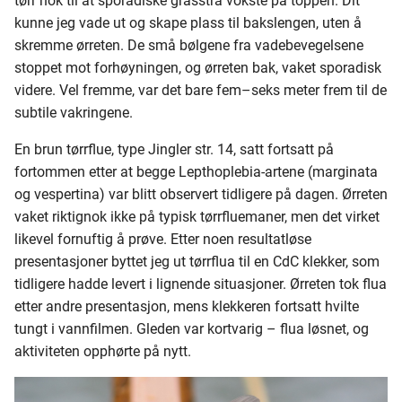
tørr nok til at sporadiske grasstrå vokste på toppen. Dit
kunne jeg vade ut og skape plass til bakslengen, uten å
skremme ørreten. De små bølgene fra vadebevegelsene
stoppet mot forhøyningen, og ørreten bak, vaket sporadisk
videre. Vel fremme, var det bare fem–seks meter frem til de
subtile vakringene.
En brun tørrflue, type Jingler str. 14, satt fortsatt på
fortommen etter at begge Lepthoplebia-artene (marginata
og vespertina) var blitt observert tidligere på dagen. Ørreten
vaket riktignok ikke på typisk tørrfluemaner, men det virket
likevel fornuftig å prøve. Etter noen resultatløse
presentasjoner byttet jeg ut tørrflua til en CdC klekker, som
tidligere hadde levert i lignende situasjoner. Ørreten tok flua
etter andre presentasjon, mens klekkeren fortsatt hvilte
tungt i vannfilmen. Gleden var kortvarig – flua løsnet, og
aktiviteten opphørte på nytt.