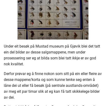
280 - 299
300 - 319
320 - 339
340 - 359
Under eit besøk på Mustad museum på Gjøvik blei det tatt
360 - 379
ein del bilder av desse salgsmappene, men under
prosessering ser eg at bilda som blei tatt ikkje er av god
380 - 399
nok kvalitet.
Derfor prøvar eg å finne nokon som sitt på ein eller fleire av
400 - 419
desse mappene/korta og som kunne tenke seg enten å
låne dei ut eller få besøk (på sentrale austlands-området)
420 - 439
av meg eit par timar slik at eg kan få tatt skikkelege bilder
av dei.
440 - 459