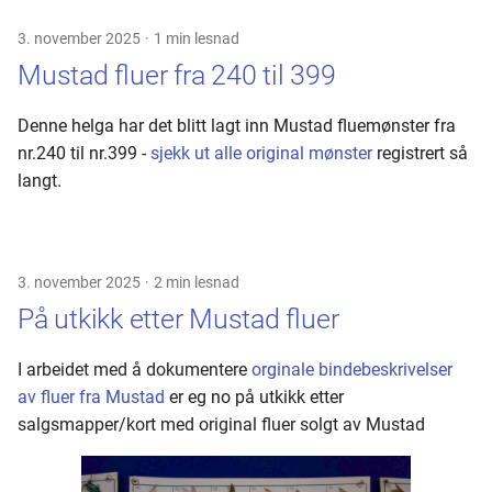
Håvard Vistnes
Vak
Olive Upright
100 - 119
Jay Wings
Tiger Ross
3. november 2025
1 min lesnad
Mustad fluer fra 240 til 399
Jan Håvard Krohn
Red Quill Halford
120 - 139
Oterfluer - 701-716
Denne helga har det blitt lagt inn Mustad fluemønster fra
Kim Erik Larsen
Verre Enn Minken
140 - 159
Oterfluer - 717-732
nr.240 til nr.399 -
sjekk ut alle original mønster
registrert så
langt.
Marit Kronen
160 - 179
Oterfluer - 733-742
Olaf Olsen
180 - 199
Makrel & Sei
3. november 2025
2 min lesnad
Per Erik Fosheim
200 - 219
På utkikk etter Mustad fluer
Runar Nikolaisen
220 - 239
I arbeidet med å dokumentere
orginale bindebeskrivelser
av fluer fra Mustad
er eg no på utkikk etter
Thomas Stensrud
240 - 259
salgsmapper/kort med original fluer solgt av Mustad
260 - 279