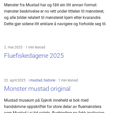
Mønster fra Mustad har og fått ein litt annan format:
mønster beskrivelse er no rett under tittelen til mønsteret,
og alle bilder relatert til mønsteret kjem etter kvarandre.
Dette gjer sidene litt enklare å navigere og forholde seg til.
2. mai 2025
1 min lesnad
Fluefiskedagene 2025
22. april 2025
i
mustad
,
historie
1 min lesnad
Monster mustad original
Mustad museum på Gjøvik inneheld ei bok med
handskrivne oppskrifter for store delar av fluemønstera
som Mustad i si tid solgte. fluebinding.no fekk invitasjon