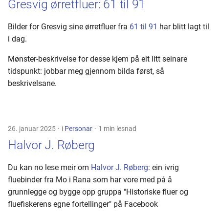
Gresvig ørretfluer: 61 til 91
Bilder for Gresvig sine ørretfluer fra
61 til 91
har blitt lagt til
i dag.
Mønster-beskrivelse for desse kjem på eit litt seinare
tidspunkt: jobbar meg gjennom bilda først, så
beskrivelsane.
26. januar 2025
i
Personar
1 min lesnad
Halvor J. Røberg
Du kan no lese meir om
Halvor J. Røberg
: ein ivrig
fluebinder fra Mo i Rana som har vore med på å
grunnlegge og bygge opp gruppa "Historiske fluer og
fluefiskerens egne fortellinger" på Facebook