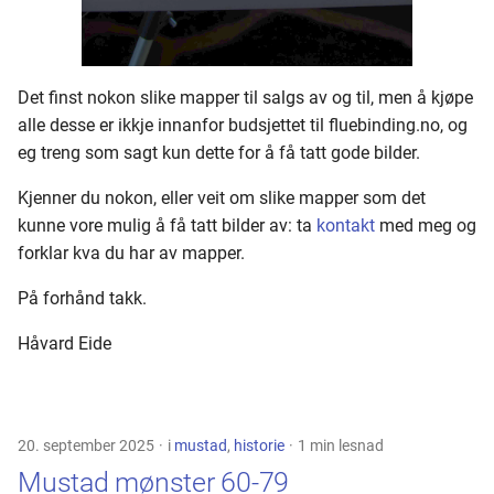
Blind eye samling
Blind eye laks
Det finst nokon slike mapper til salgs av og til, men å kjøpe
Tørrfluer
alle desse er ikkje innanfor budsjettet til fluebinding.no, og
eg treng som sagt kun dette for å få tatt gode bilder.
Jungle Cock
Kjenner du nokon, eller veit om slike mapper som det
kunne vore mulig å få tatt bilder av: ta
kontakt
med meg og
forklar kva du har av mapper.
På forhånd takk.
Håvard Eide
20. september 2025
i
mustad
,
historie
1 min lesnad
Mustad mønster 60-79