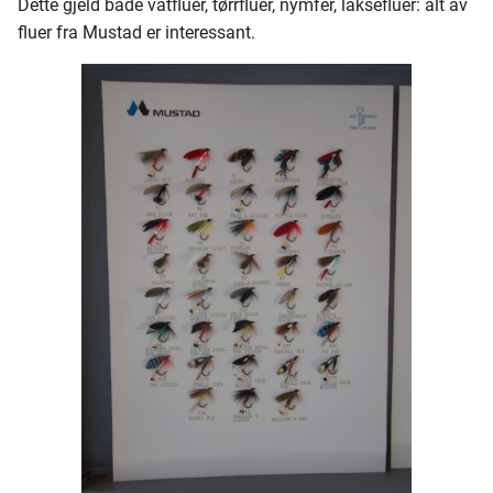
Dette gjeld både våtfluer, tørrfluer, nymfer, laksefluer: alt av
460 - 479
fluer fra Mustad er interessant.
480 - 499
500 - 519
520 - 539
540 - 559
560 - 579
580 - 599
Christiania samling
Mustad boks