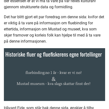
der essensen er at vi må ta vare på vår felles kulturarv
gjennom strukturerte data og formidling.
Håvard Vistnes
Vak
Olive Upright
100 - 119
Jay Wings
Tiger Ross
Det har blitt gjort eit par foredrag om denne sida: kvifor det
Jan Håvard Krohn
Red Quill Halford
120 - 139
Oterfluer - 701-716
er viktig å ta vare på informasjon om fluebinding for
ettertida, informasjon om Mustad og museet, kva som
Kim Erik Larsen
Verre Enn Minken
140 - 159
Oterfluer - 717-732
skjer framover og korleis folk kan hjelpe til med å ta vare
på denne informasjonen.
Marit Kronen
160 - 179
Oterfluer - 733-742
Olaf Olsen
180 - 199
Makrel & Sei
Per Erik Fosheim
200 - 219
Runar Nikolaisen
220 - 239
Thomas Stensrud
240 - 259
260 - 279
Håvard Eide, som står bak denne sida, ønskjer å tilby