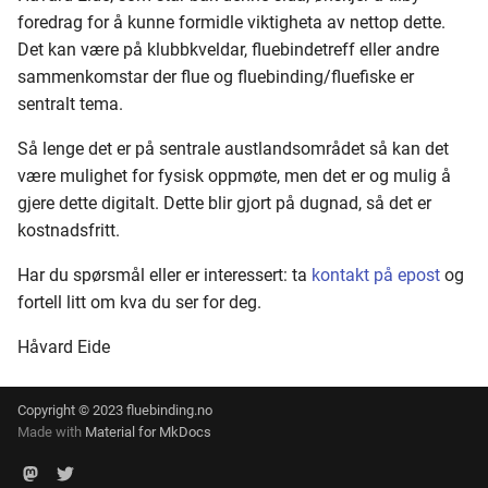
foredrag for å kunne formidle viktigheta av nettop dette.
280 - 299
Det kan være på klubbkveldar, fluebindetreff eller andre
sammenkomstar der flue og fluebinding/fluefiske er
300 - 319
sentralt tema.
320 - 339
Så lenge det er på sentrale austlandsområdet så kan det
være mulighet for fysisk oppmøte, men det er og mulig å
340 - 359
gjere dette digitalt. Dette blir gjort på dugnad, så det er
kostnadsfritt.
360 - 379
Har du spørsmål eller er interessert: ta
kontakt på epost
og
380 - 399
fortell litt om kva du ser for deg.
400 - 419
Håvard Eide
420 - 439
Copyright © 2023 fluebinding.no
Made with
Material for MkDocs
440 - 459