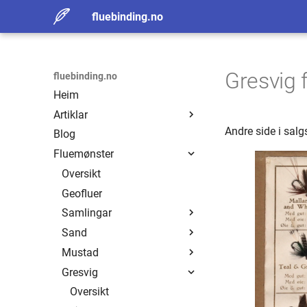
fluebinding.no
Gresvig f
fluebinding.no
Heim
Artiklar
Andre side i sal
Blog
Erling Sand
Fluemønster
Fluefiskerens Viktigste
Redskap
Oversikt
Henry Olsen
Geofluer
Historisk flue
Samlingar
Sand
Oversikt
Mustad
Eide
Oversikt
Gresvig
Ivar Løchen
Badger Quill
Oversikt
Tommy Torp
Balgents Brown
Alle mønster
Oversikt