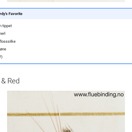
rdy's Favorite
n tippet
herl
flosssilke
høne
?)
d & Red