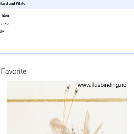
llard and White
-fiber
ssilke
ølv
 Favorite