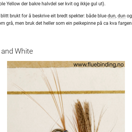
 Yellow der bakre halvdel ser kvit og ikkje gul ut).
 blitt brukt for å beskrive eit bredt spekter: både blue
dun
,
dun
og
om grå, men bruk det heller som ein peikepinne på ca kva farge
d and White