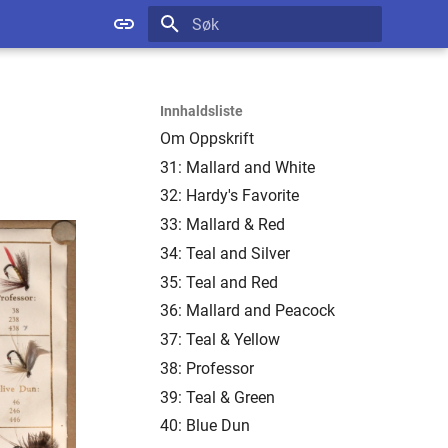
Startar søk
Innhaldsliste
Om Oppskrift
31: Mallard and White
32: Hardy's Favorite
33: Mallard & Red
34: Teal and Silver
35: Teal and Red
36: Mallard and Peacock
37: Teal & Yellow
38: Professor
39: Teal & Green
40: Blue Dun