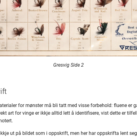
Gresvig Side 2
ft
terialer for mønster må bli tatt med visse forbehold: fluene er 
kt art for vinge er ikkje alltid lett å identifisere, vist dette er tilfe
notert.
ikkje ut på bildet som i oppskrift, men her har oppskrifta lent s