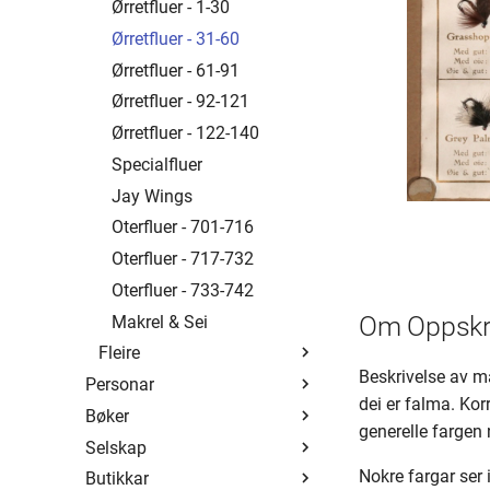
Brown Olive Quill
1 - 19
Ørretfluer - 1-30
Cinnamon Gold
20 - 39
Ørretfluer - 31-60
Engerdals
40 - 59
Ørretfluer - 61-91
Olive Dun
60 - 79
Ørretfluer - 92-121
Olive Upright
80 - 99
Ørretfluer - 122-140
Red Quill Halford
100 - 119
Specialfluer
Verre Enn Minken
120 - 139
Jay Wings
140 - 159
Oterfluer - 701-716
160 - 179
Oterfluer - 717-732
180 - 199
Oterfluer - 733-742
Om Oppskri
200 - 219
Makrel & Sei
Fleire
220 - 239
Beskrivelse av ma
Personar
240 - 259
Black Tandem
dei er falma. Korre
Bøker
Oversikt
260 - 279
Fluefiskeriets...
generelle fargen 
Selskap
André Brun
Oversikt
280 - 299
Hellefossflua
Nokre fargar ser 
Butikkar
Christoffer Gaarder
DSF
Oversikt
300 - 319
Krolsen