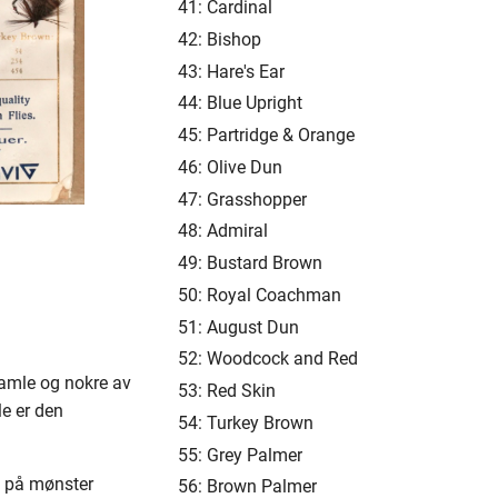
41: Cardinal
42: Bishop
43: Hare's Ear
44: Blue Upright
45: Partridge & Orange
46: Olive Dun
47: Grasshopper
48: Admiral
49: Bustard Brown
50: Royal Coachman
51: August Dun
52: Woodcock and Red
gamle og nokre av
53: Red Skin
lle er den
54: Turkey Brown
55: Grey Palmer
eg på mønster
56: Brown Palmer