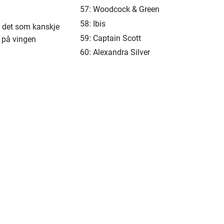
57: Woodcock & Green
58: Ibis
 det som kanskje
59: Captain Scott
n på vingen
60: Alexandra Silver