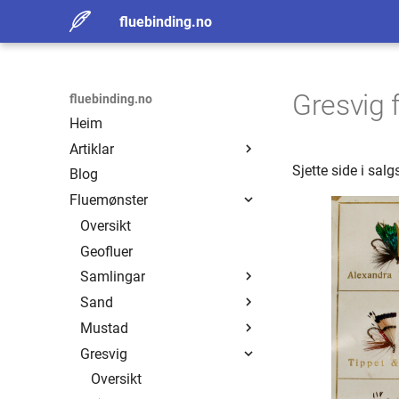
fluebinding.no
Gresvig f
fluebinding.no
Heim
Artiklar
Sjette side i sa
Blog
Erling Sand
Fluemønster
Fluefiskerens Viktigste
Redskap
Oversikt
Henry Olsen
Geofluer
Historisk flue
Samlingar
Sand
Oversikt
Mustad
Eide
Oversikt
Gresvig
Ivar Løchen
Badger Quill
Oversikt
Tommy Torp
Balgents Brown
Alle mønster
Oversikt