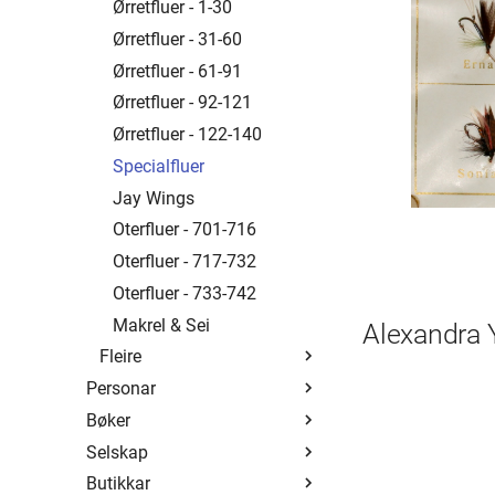
Brown Olive Quill
1 - 19
Ørretfluer - 1-30
Cinnamon Gold
20 - 39
Ørretfluer - 31-60
Engerdals
40 - 59
Ørretfluer - 61-91
Olive Dun
60 - 79
Ørretfluer - 92-121
Olive Upright
80 - 99
Ørretfluer - 122-140
Red Quill Halford
100 - 119
Specialfluer
Verre Enn Minken
120 - 139
Jay Wings
140 - 159
Oterfluer - 701-716
160 - 179
Oterfluer - 717-732
180 - 199
Oterfluer - 733-742
200 - 219
Makrel & Sei
Alexandra 
Fleire
220 - 239
Personar
240 - 259
Black Tandem
Bøker
Oversikt
260 - 279
Fluefiskeriets...
Selskap
André Brun
Oversikt
280 - 299
Hellefossflua
Butikkar
Christoffer Gaarder
DSF
Oversikt
300 - 319
Krolsen