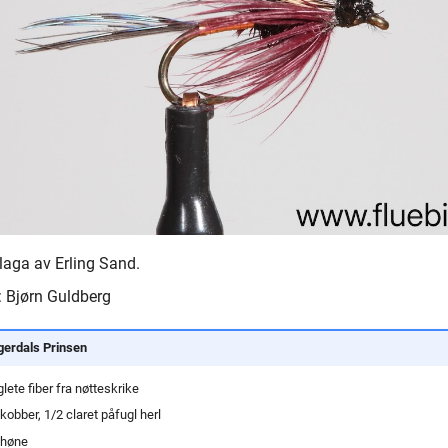
 laga av Erling Sand.
a: Bjørn Guldberg
gerdals Prinsen
lete fiber fra nøtteskrike
 kobber, 1/2 claret påfugl herl
 høne