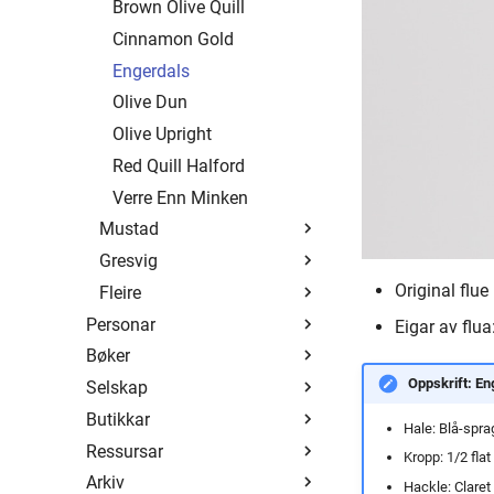
Brown Olive Quill
Cinnamon Gold
Engerdals
Olive Dun
Olive Upright
Red Quill Halford
Verre Enn Minken
Mustad
Gresvig
Oversikt
Original flue
Fleire
Alle mønster
Oversikt
Personar
1 - 19
Ørretfluer - 1-30
Black Tandem
Eigar av flu
Bøker
Oversikt
20 - 39
Ørretfluer - 31-60
Fluefiskeriets...
Oppskrift: En
Selskap
André Brun
Oversikt
40 - 59
Ørretfluer - 61-91
Hellefossflua
Butikkar
Christoffer Gaarder
DSF
Oversikt
60 - 79
Ørretfluer - 92-121
Krolsen
Hale: Blå-sprag
Ressursar
Eivind Berulfsen
Fluefiskeriets...
Mustad
Oversikt
80 - 99
Ørretfluer - 122-140
Kronen CDC Caddis
Kropp: 1/2 flat
Arkiv
Halvor Aas
Imitasjoner
Baardsen
Web/Blog
100 - 119
Specialfluer
Peter Ross
Oversikt
Hackle: Claret