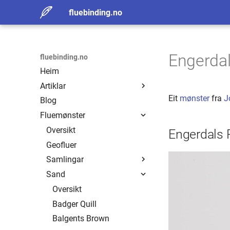
fluebinding.no
Engerdal
fluebinding.no
Heim
Artiklar
Eit
mønster
fra
J
Blog
Erling Sand
Fluemønster
Fluefiskerens Viktigste
Redskap
Oversikt
Engerdals 
Henry Olsen
Geofluer
Historisk flue
Samlingar
Sand
Oversikt
Eide
Oversikt
Ivar Løchen
Badger Quill
Tommy Torp
Balgents Brown