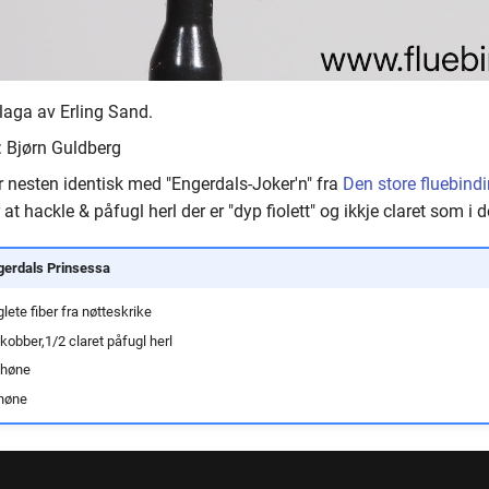
 laga av Erling Sand.
a: Bjørn Guldberg
r nesten identisk med "Engerdals-Joker'n" fra
Den store fluebind
r at hackle & påfugl herl der er "dyp fiolett" og ikkje claret som i
gerdals Prinsessa
lete fiber fra nøtteskrike
 kobber,1/2 claret påfugl herl
 høne
 høne