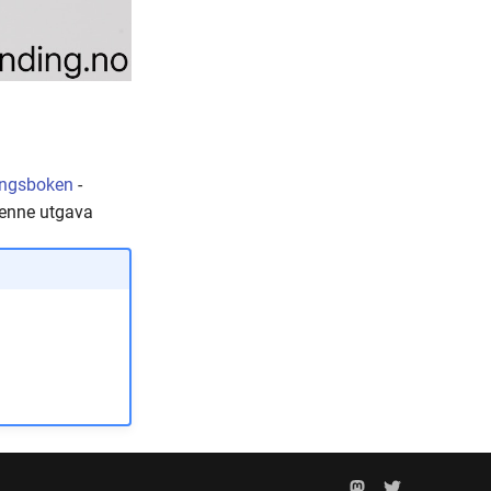
ingsboken
-
 denne utgava