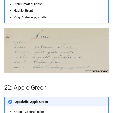
Ribb: Smalt gulltinsel
38: Bottle Blue Tinsel Ribbed
Hackle: Brunt
Ving:
Andevinge
,
splitta
39: Braecken Clock
22: Apple Green
Oppskrift: Apple Green
Kropp: Lysegrøn silke