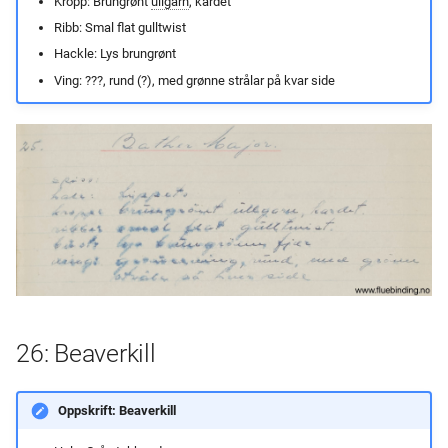
Kropp: Brungrønt
ullgarn
, kardet
Ribb: Smal flat gulltwist
Hackle: Lys brungrønt
Ving: ???, rund (?), med grønne strålar på kvar side
26: Beaverkill
Oppskrift: Beaverkill