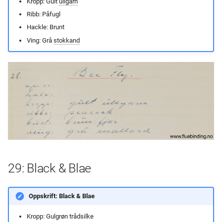
Kropp: Gult
ullgarn
Ribb: Påfugl
Hackle: Brunt
Ving: Grå
stokkand
29: Black & Blae
Oppskrift: Black & Blae
Kropp: Gulgrøn trådsilke