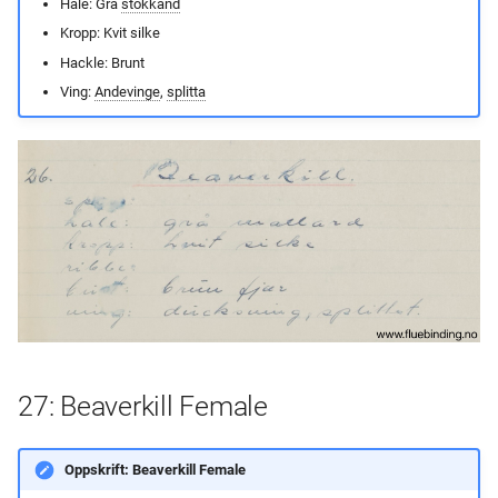
Hale: Grå
stokkand
Kropp: Kvit silke
Hackle: Brunt
Ving:
Andevinge
,
splitta
27: Beaverkill Female
Oppskrift: Beaverkill Female