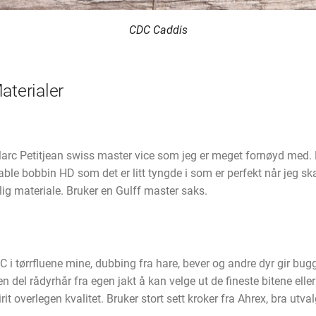
CDC Caddis
aterialer
arc Petitjean swiss master vice som jeg er meget fornøyd med. 
le bobbin HD som det er litt tyngde i som er perfekt når jeg skal
lig materiale. Bruker en Gulff master saks.
 i tørrfluene mine, dubbing fra hare, bever og andre dyr gir bugg
en del rådyrhår fra egen jakt å kan velge ut de fineste bitene eller
rit overlegen kvalitet. Bruker stort sett kroker fra Ahrex, bra utv