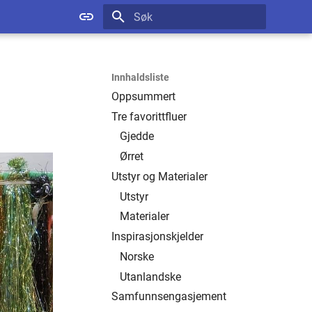
Startar søk
Innhaldsliste
Oppsummert
Tre favorittfluer
Gjedde
Ørret
Utstyr og Materialer
Utstyr
Materialer
Inspirasjonskjelder
Norske
Utanlandske
Samfunnsengasjement