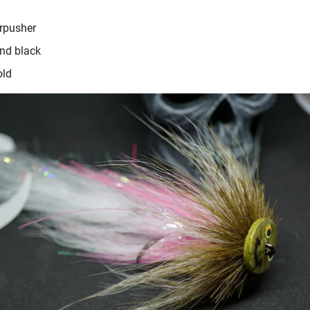
rpusher
nd black
old