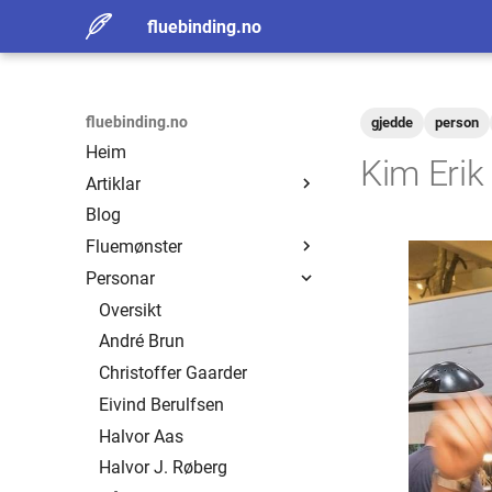
fluebinding.no
fluebinding.no
gjedde
person
Heim
Kim Erik
Artiklar
Blog
Erling Sand
Fluemønster
Fluefiskerens Viktigste
Redskap
Personar
Oversikt
Henry Olsen
Geofluer
Oversikt
Historisk flue
Samlingar
André Brun
Sand
Christoffer Gaarder
Oversikt
Mustad
Eivind Berulfsen
Eide
Oversikt
Gresvig
Halvor Aas
Ivar Løchen
Badger Quill
Oversikt
Fleire
Halvor J. Røberg
Tommy Torp
Balgents Brown
Alle mønster
Oversikt