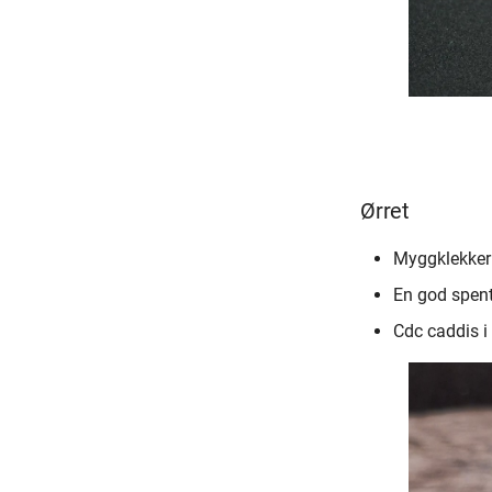
Ørret
Myggklekker s
En god spent
Cdc caddis i 